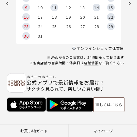
9
9
10
11
12
13
14
15
6
16
17
18
19
20
21
22
23
24
25
26
27
28
29
30
31
オンラインショップ休業日
※Webからのご注文は、24時間承っております
※各実店舗の営業時間・休業日は
店舗情報
をご覧ください
ホビーラホビーレ
公式アプリで最新情報をお届け！
サクサク見られて、楽しいお買い物♪
詳しくはこちら
お買い物ガイド
マイページ