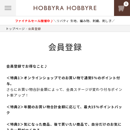
0
ファイナルセール開催中♪
＼リバティ 生地、編み物、刺繍、刺し子／
トップページ
会員登録
会員登録
会員登録でお得なこと♪
＜特典1＞オンラインショップでのお買い物で通常5％のポイント付
与。
さらにお買い物合計金額によって、会員ステージが変わり付与ポイン
ト率アップ！
＜特典2＞年間のお買い物合計金額に応じて、最大15％ポイントバッ
ク
＜特典3＞気になった商品、後で買いたい商品で、自分だけのお気に
入り一覧がつくれる