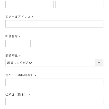
(必
須)
Ｅメールアドレス
(必
須)
郵便番号
(必
須)
都道府県
(必
須)
住所１（市区町村）
(必
須)
住所２（番地）
(必
須)