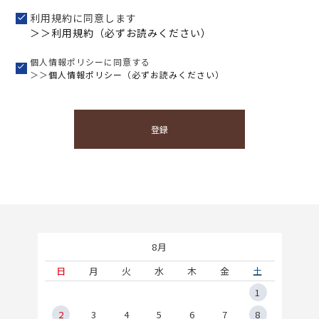
利用規約に同意します
＞＞利用規約（必ずお読みください）
個人情報ポリシーに同意する
＞＞
個人情報ポリシー（必ずお読みください）
登録
8月
土
日
月
火
水
木
金
土
5
1
2
2
3
4
5
6
7
8