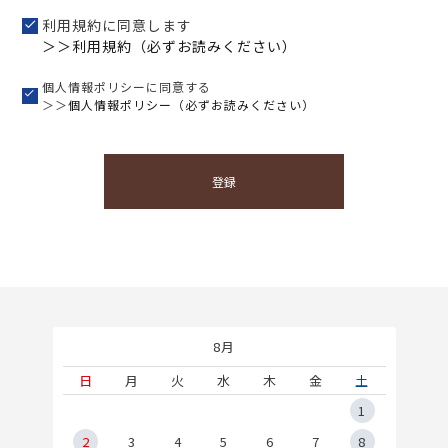
利用規約に同意します
＞＞利用規約（必ずお読みください）
個人情報ポリシーに同意する
＞＞
個人情報ポリシー（必ずお読みください）
登録
8月
土
日
月
火
水
木
金
土
5
1
2
2
3
4
5
6
7
8