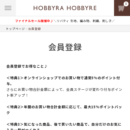
0
ファイナルセール開催中♪
＼リバティ 生地、編み物、刺繍、刺し子／
トップページ
会員登録
会員登録
会員登録でお得なこと♪
＜特典1＞オンラインショップでのお買い物で通常5％のポイント付
与。
さらにお買い物合計金額によって、会員ステージが変わり付与ポイン
ト率アップ！
＜特典2＞年間のお買い物合計金額に応じて、最大15％ポイントバッ
ク
＜特典3＞気になった商品、後で買いたい商品で、自分だけのお気に
入り一覧がつくれる