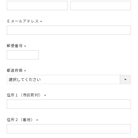
(必
須)
Ｅメールアドレス
(必
須)
郵便番号
(必
須)
都道府県
(必
須)
住所１（市区町村）
(必
須)
住所２（番地）
(必
須)