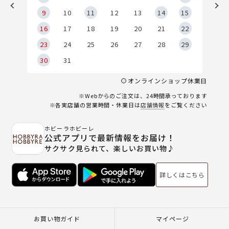
9
9
10
11
12
13
14
15
6
16
17
18
19
20
21
22
23
24
25
26
27
28
29
30
31
オンラインショップ休業日
※Webからのご注文は、24時間承っております
※各実店舗の営業時間・休業日は
店舗情報
をご覧ください
ホビーラホビーレ
公式アプリで最新情報をお届け！
サクサク見られて、楽しいお買い物♪
詳しくはこちら
お買い物ガイド
マイページ