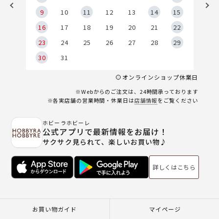
9
9
10
11
12
13
14
15
6
16
17
18
19
20
21
22
23
24
25
26
27
28
29
30
31
オンラインショップ休業日
※Webからのご注文は、24時間承っております
※各実店舗の営業時間・休業日は
店舗情報
をご覧ください
ホビーラホビーレ
公式アプリで最新情報をお届け！
サクサク見られて、楽しいお買い物♪
詳しくはこちら
お買い物ガイド
マイページ