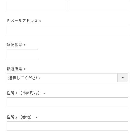
(必
須)
Ｅメールアドレス
(必
須)
郵便番号
(必
須)
都道府県
(必
須)
住所１（市区町村）
(必
須)
住所２（番地）
(必
須)