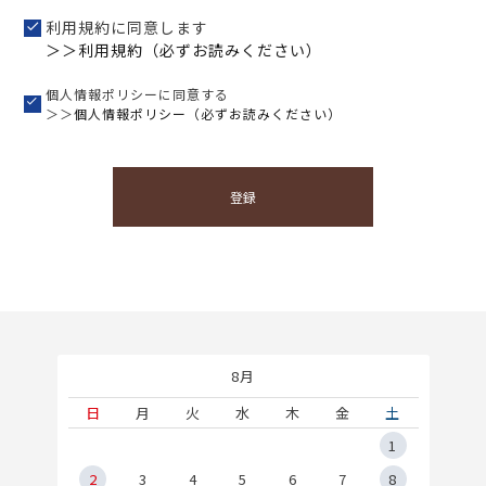
利用規約に同意します
＞＞利用規約（必ずお読みください）
個人情報ポリシーに同意する
＞＞
個人情報ポリシー（必ずお読みください）
登録
8月
土
日
月
火
水
木
金
土
5
1
2
2
3
4
5
6
7
8