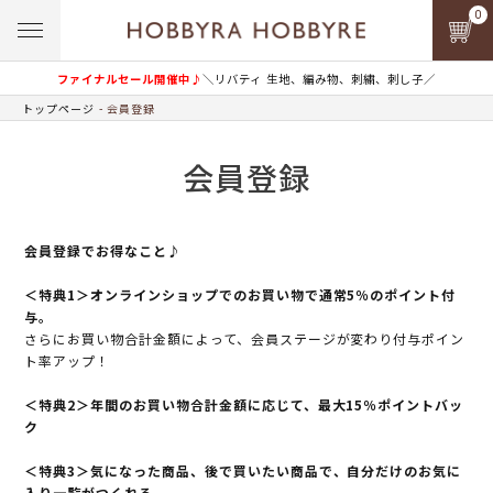
0
ファイナルセール開催中♪
＼リバティ 生地、編み物、刺繍、刺し子／
トップページ
会員登録
会員登録
会員登録でお得なこと♪
＜特典1＞オンラインショップでのお買い物で通常5％のポイント付
与。
さらにお買い物合計金額によって、会員ステージが変わり付与ポイン
ト率アップ！
＜特典2＞年間のお買い物合計金額に応じて、最大15％ポイントバッ
ク
＜特典3＞気になった商品、後で買いたい商品で、自分だけのお気に
入り一覧がつくれる