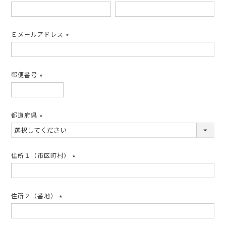
(必
須)
Ｅメールアドレス
(必
須)
郵便番号
(必
須)
都道府県
(必
須)
住所１（市区町村）
(必
須)
住所２（番地）
(必
須)