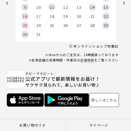
9
9
10
11
12
13
14
15
6
16
17
18
19
20
21
22
23
24
25
26
27
28
29
30
31
オンラインショップ休業日
※Webからのご注文は、24時間承っております
※各実店舗の営業時間・休業日は
店舗情報
をご覧ください
ホビーラホビーレ
公式アプリで最新情報をお届け！
サクサク見られて、楽しいお買い物♪
詳しくはこちら
お買い物ガイド
マイページ