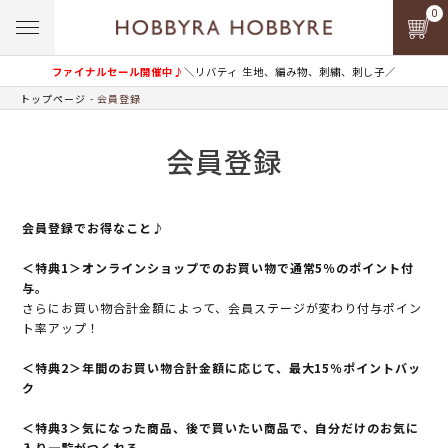
0
ファイナルセール開催中♪
＼リバティ 生地、編み物、刺繍、刺し子／
トップページ
会員登録
会員登録
会員登録でお得なこと♪
＜特典1＞オンラインショップでのお買い物で通常5％のポイント付
与。
さらにお買い物合計金額によって、会員ステージが変わり付与ポイン
ト率アップ！
＜特典2＞年間のお買い物合計金額に応じて、最大15％ポイントバッ
ク
＜特典3＞気になった商品、後で買いたい商品で、自分だけのお気に
入り一覧がつくれる