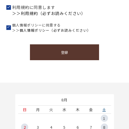
利用規約に同意します
＞＞利用規約（必ずお読みください）
個人情報ポリシーに同意する
＞＞
個人情報ポリシー（必ずお読みください）
登録
8月
土
日
月
火
水
木
金
土
5
1
2
2
3
4
5
6
7
8