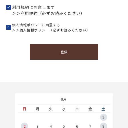
利用規約に同意します
＞＞利用規約（必ずお読みください）
個人情報ポリシーに同意する
＞＞
個人情報ポリシー（必ずお読みください）
登録
8月
土
日
月
火
水
木
金
土
5
1
2
2
3
4
5
6
7
8