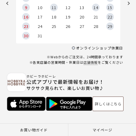
9
9
10
11
12
13
14
15
6
16
17
18
19
20
21
22
23
24
25
26
27
28
29
30
31
オンラインショップ休業日
※Webからのご注文は、24時間承っております
※各実店舗の営業時間・休業日は
店舗情報
をご覧ください
ホビーラホビーレ
公式アプリで最新情報をお届け！
サクサク見られて、楽しいお買い物♪
詳しくはこちら
お買い物ガイド
マイページ