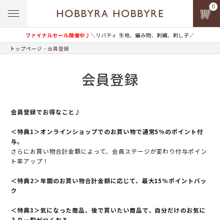
0
ファイナルセール開催中♪
＼リバティ 生地、編み物、刺繍、刺し子／
トップページ
会員登録
会員登録
会員登録でお得なこと♪
＜特典1＞オンラインショップでのお買い物で通常5％のポイント付
与。
さらにお買い物合計金額によって、会員ステージが変わり付与ポイン
ト率アップ！
＜特典2＞年間のお買い物合計金額に応じて、最大15％ポイントバッ
ク
＜特典3＞気になった商品、後で買いたい商品で、自分だけのお気に
入り一覧がつくれる