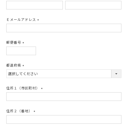
(必
須)
Ｅメールアドレス
(必
須)
郵便番号
(必
須)
都道府県
(必
須)
住所１（市区町村）
(必
須)
住所２（番地）
(必
須)