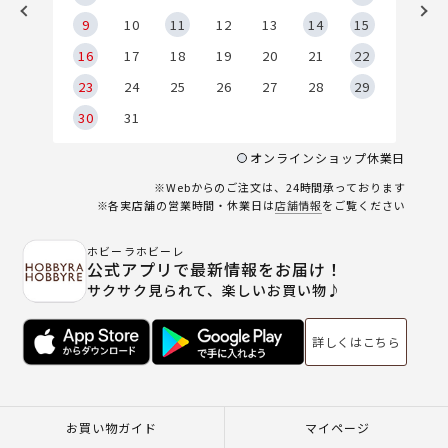
9
9
10
11
12
13
14
15
6
16
17
18
19
20
21
22
23
24
25
26
27
28
29
30
31
オンラインショップ休業日
※Webからのご注文は、24時間承っております
※各実店舗の営業時間・休業日は
店舗情報
をご覧ください
ホビーラホビーレ
公式アプリで最新情報をお届け！
サクサク見られて、楽しいお買い物♪
詳しくはこちら
お買い物ガイド
マイページ