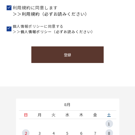
利用規約に同意します
＞＞利用規約（必ずお読みください）
個人情報ポリシーに同意する
＞＞
個人情報ポリシー（必ずお読みください）
登録
8月
土
日
月
火
水
木
金
土
5
1
2
2
3
4
5
6
7
8