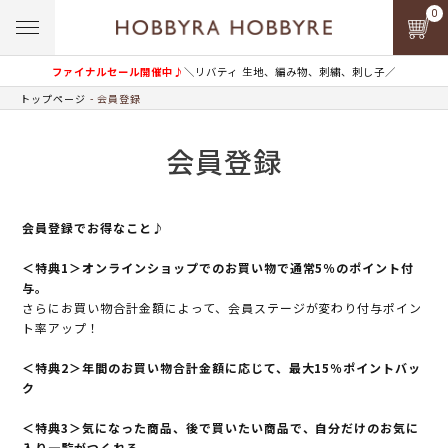
0
ファイナルセール開催中♪
＼リバティ 生地、編み物、刺繍、刺し子／
トップページ
会員登録
会員登録
会員登録でお得なこと♪
＜特典1＞オンラインショップでのお買い物で通常5％のポイント付
与。
さらにお買い物合計金額によって、会員ステージが変わり付与ポイン
ト率アップ！
＜特典2＞年間のお買い物合計金額に応じて、最大15％ポイントバッ
ク
＜特典3＞気になった商品、後で買いたい商品で、自分だけのお気に
入り一覧がつくれる