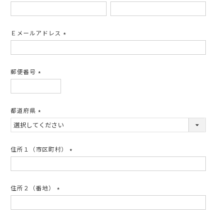
(必
須)
Ｅメールアドレス
(必
須)
郵便番号
(必
須)
都道府県
(必
須)
住所１（市区町村）
(必
須)
住所２（番地）
(必
須)