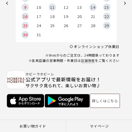
9
9
10
11
12
13
14
15
6
16
17
18
19
20
21
22
23
24
25
26
27
28
29
30
31
オンラインショップ休業日
※Webからのご注文は、24時間承っております
※各実店舗の営業時間・休業日は
店舗情報
をご覧ください
ホビーラホビーレ
公式アプリで最新情報をお届け！
サクサク見られて、楽しいお買い物♪
詳しくはこちら
お買い物ガイド
マイページ