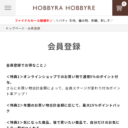
0
ファイナルセール開催中♪
＼リバティ 生地、編み物、刺繍、刺し子／
トップページ
会員登録
会員登録
会員登録でお得なこと♪
＜特典1＞オンラインショップでのお買い物で通常5％のポイント付
与。
さらにお買い物合計金額によって、会員ステージが変わり付与ポイン
ト率アップ！
＜特典2＞年間のお買い物合計金額に応じて、最大15％ポイントバッ
ク
＜特典3＞気になった商品、後で買いたい商品で、自分だけのお気に
入り一覧がつくれる