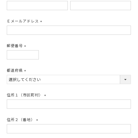
(必
須)
Ｅメールアドレス
(必
須)
郵便番号
(必
須)
都道府県
(必
須)
住所１（市区町村）
(必
須)
住所２（番地）
(必
須)