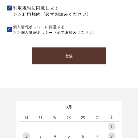
利用規約に同意します
＞＞利用規約（必ずお読みください）
個人情報ポリシーに同意する
＞＞
個人情報ポリシー（必ずお読みください）
登録
8月
土
日
月
火
水
木
金
土
5
1
2
2
3
4
5
6
7
8