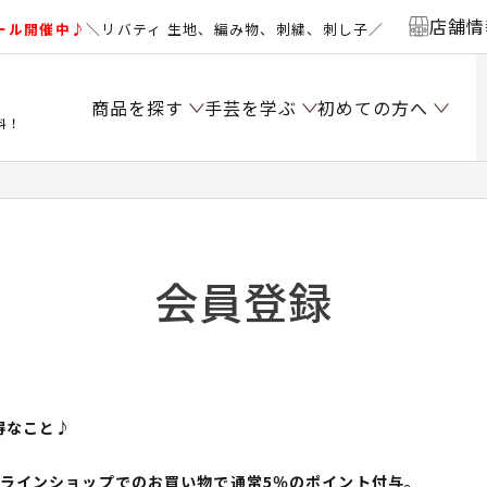
店舗情
ール開催中♪
＼リバティ 生地、編み物、刺繍、刺し子／
商品を探す
手芸を学ぶ
初めての方へ
料！
会員登録
得なこと♪
ンラインショップでのお買い物で通常5％のポイント付与。