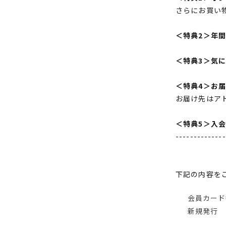
さらにお買い
＜特典2＞年
＜特典3＞気
＜特典4＞お
お届け先はア
＜特典5＞入
--------------
下記の内容を
会員カード
新規発行