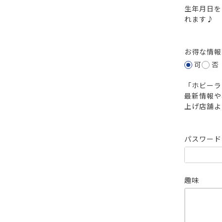
生年月日を
れます♪
お得な情
可
否
「ホビーラ
最新情報や
上げ店舗よ
パスワー
趣味