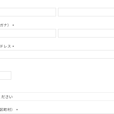
リガナ）
(必
須)
アドレス
(必
須)
必
)
必
)
市区町村）