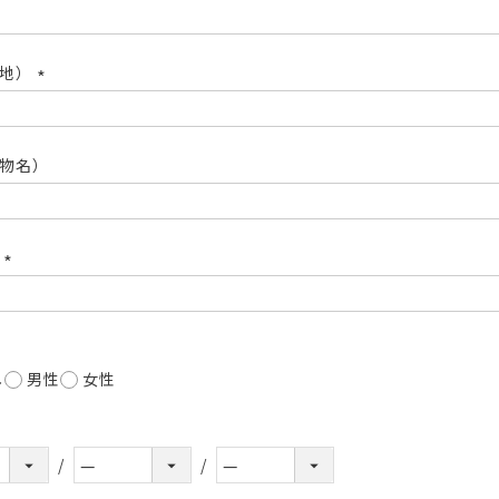
(必
須)
番地）
(必
須)
物名）
号
(必
須)
し
男性
女性