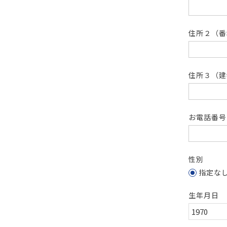
住所２（
住所３（建
お電話番
性別
指定な
生年月日