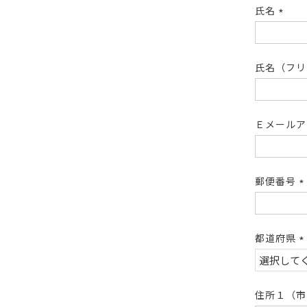
氏名
(必
須)
氏名（フ
Ｅメール
郵便番号
(
須
都道府県
(
須
住所１（