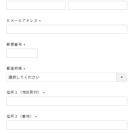
(必
須)
Ｅメールアドレス
(必
須)
郵便番号
(必
須)
都道府県
(必
須)
住所１（市区町村）
(必
須)
住所２（番地）
(必
須)