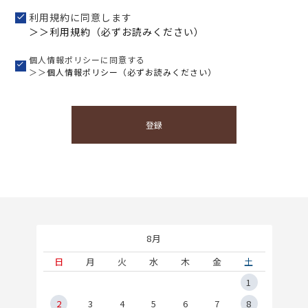
利用規約に同意します
＞＞利用規約（必ずお読みください）
個人情報ポリシーに同意する
＞＞
個人情報ポリシー（必ずお読みください）
登録
8月
土
日
月
火
水
木
金
土
5
1
2
2
3
4
5
6
7
8