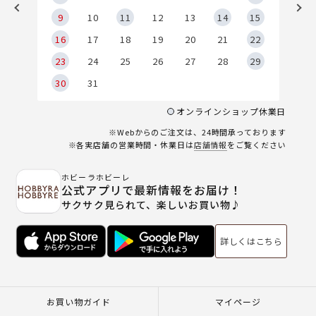
9
9
10
11
12
13
14
15
6
16
17
18
19
20
21
22
23
24
25
26
27
28
29
30
31
オンラインショップ休業日
※Webからのご注文は、24時間承っております
※各実店舗の営業時間・休業日は
店舗情報
をご覧ください
ホビーラホビーレ
公式アプリで最新情報をお届け！
サクサク見られて、楽しいお買い物♪
詳しくはこちら
お買い物ガイド
マイページ