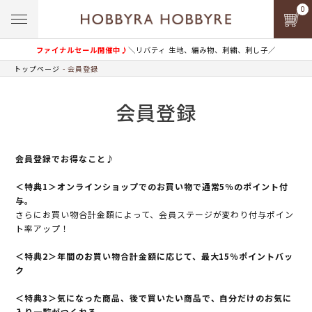
0
ファイナルセール開催中♪
＼リバティ 生地、編み物、刺繍、刺し子／
トップページ
会員登録
会員登録
会員登録でお得なこと♪
＜特典1＞オンラインショップでのお買い物で通常5％のポイント付
与。
さらにお買い物合計金額によって、会員ステージが変わり付与ポイン
ト率アップ！
＜特典2＞年間のお買い物合計金額に応じて、最大15％ポイントバッ
ク
＜特典3＞気になった商品、後で買いたい商品で、自分だけのお気に
入り一覧がつくれる