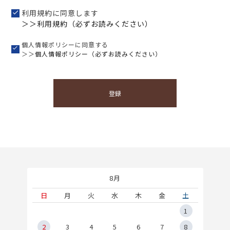
利用規約に同意します
＞＞利用規約（必ずお読みください）
個人情報ポリシーに同意する
＞＞
個人情報ポリシー（必ずお読みください）
登録
8月
土
日
月
火
水
木
金
土
5
1
2
2
3
4
5
6
7
8