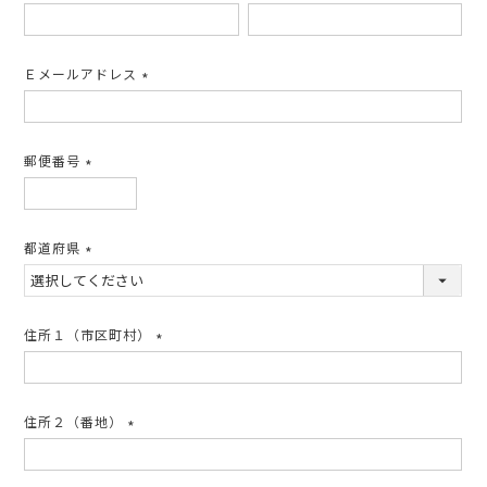
(必
須)
Ｅメールアドレス
(必
須)
郵便番号
(必
須)
都道府県
(必
須)
住所１（市区町村）
(必
須)
住所２（番地）
(必
須)