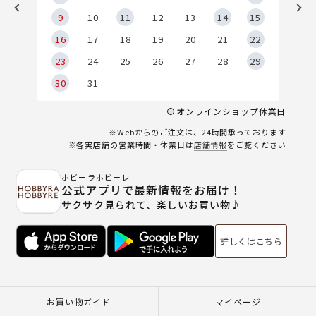
9
9
10
11
12
13
14
15
6
16
17
18
19
20
21
22
23
24
25
26
27
28
29
30
31
オンラインショップ休業日
※Webからのご注文は、24時間承っております
※各実店舗の営業時間・休業日は
店舗情報
をご覧ください
ホビーラホビーレ
公式アプリで最新情報をお届け！
サクサク見られて、楽しいお買い物♪
詳しくはこちら
お買い物ガイド
マイページ