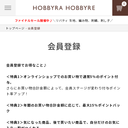
0
ファイナルセール開催中♪
＼リバティ 生地、編み物、刺繍、刺し子／
トップページ
会員登録
会員登録
会員登録でお得なこと♪
＜特典1＞オンラインショップでのお買い物で通常5％のポイント付
与。
さらにお買い物合計金額によって、会員ステージが変わり付与ポイン
ト率アップ！
＜特典2＞年間のお買い物合計金額に応じて、最大15％ポイントバッ
ク
＜特典3＞気になった商品、後で買いたい商品で、自分だけのお気に
入り一覧がつくれる