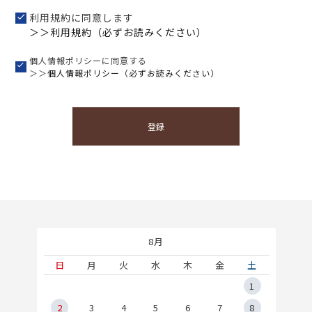
利用規約に同意します
＞＞利用規約（必ずお読みください）
個人情報ポリシーに同意する
＞＞
個人情報ポリシー（必ずお読みください）
登録
8月
土
日
月
火
水
木
金
土
5
1
2
2
3
4
5
6
7
8