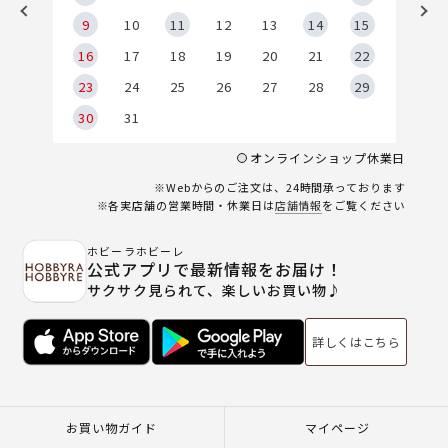
9
9
10
11
12
13
14
15
6
16
17
18
19
20
21
22
23
24
25
26
27
28
29
30
31
オンラインショップ休業日
※Webからのご注文は、24時間承っております
※各実店舗の営業時間・休業日は
店舗情報
をご覧ください
ホビーラホビーレ
公式アプリで最新情報をお届け！
サクサク見られて、楽しいお買い物♪
詳しくはこちら
お買い物ガイド
マイページ