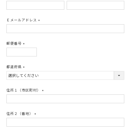
(必
須)
Ｅメールアドレス
(必
須)
郵便番号
(必
須)
都道府県
(必
須)
住所１（市区町村）
(必
須)
住所２（番地）
(必
須)