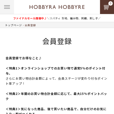
0
ファイナルセール開催中♪
＼リバティ 生地、編み物、刺繍、刺し子／
トップページ
会員登録
会員登録
会員登録でお得なこと♪
＜特典1＞オンラインショップでのお買い物で通常5％のポイント付
与。
さらにお買い物合計金額によって、会員ステージが変わり付与ポイン
ト率アップ！
＜特典2＞年間のお買い物合計金額に応じて、最大15％ポイントバッ
ク
＜特典3＞気になった商品、後で買いたい商品で、自分だけのお気に
入り一覧がつくれる