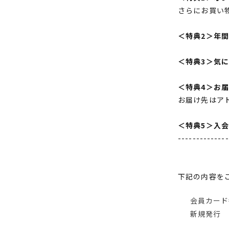
さらにお買い
＜特典2＞年
＜特典3＞気
＜特典4＞お
お届け先はア
＜特典5＞入
--------------
下記の内容を
会員カード
新規発行