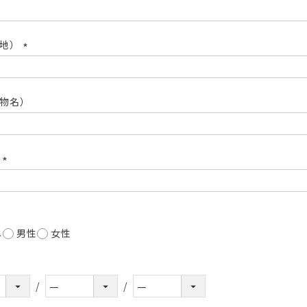
(必
須)
番地）
(必
須)
物名）
号
(必
須)
し
男性
女性