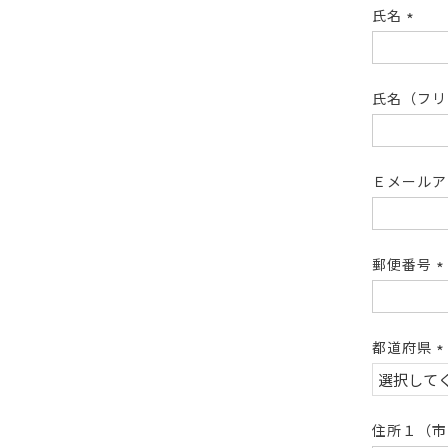
氏名
(必
須)
氏名（フ
Ｅメール
郵便番号
(
須
都道府県
(
須
住所１（