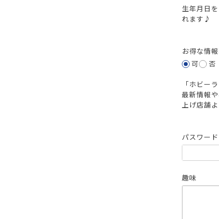
生年月日を
れます♪
お得な情
可
否
「ホビーラ
最新情報や
上げ店舗よ
パスワー
趣味