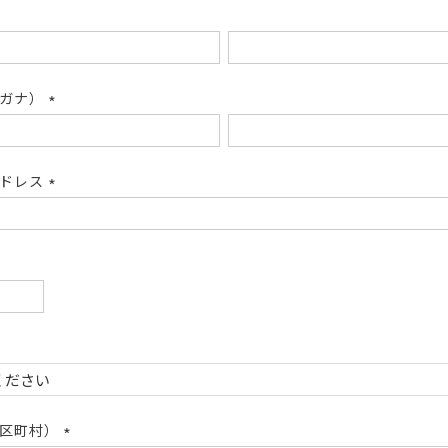
リガナ）
(必
須)
アドレス
(必
須)
必
)
必
)
市区町村）