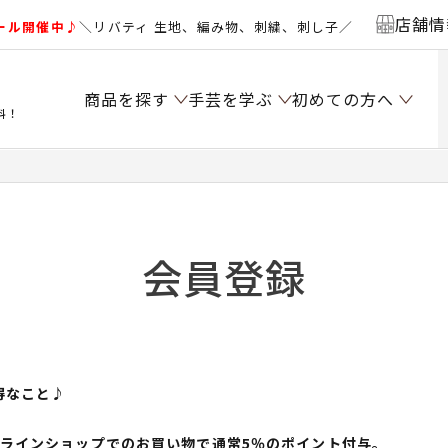
店舗情
ール開催中♪
＼リバティ 生地、編み物、刺繍、刺し子／
商品を探す
手芸を学ぶ
初めての方へ
料！
会員登録
得なこと♪
ンラインショップでのお買い物で通常5％のポイント付与。