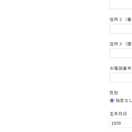
住所２（
住所３（建
お電話番
性別
指定な
生年月日