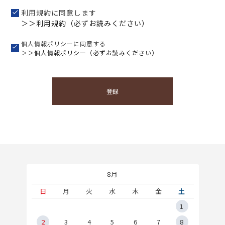
利用規約に同意します
＞＞利用規約（必ずお読みください）
個人情報ポリシーに同意する
＞＞
個人情報ポリシー（必ずお読みください）
登録
8月
土
日
月
火
水
木
金
土
5
1
2
2
3
4
5
6
7
8