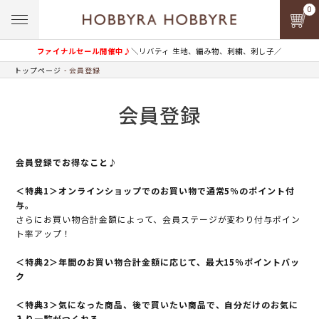
0
ファイナルセール開催中♪
＼リバティ 生地、編み物、刺繍、刺し子／
トップページ
会員登録
会員登録
会員登録でお得なこと♪
＜特典1＞オンラインショップでのお買い物で通常5％のポイント付
与。
さらにお買い物合計金額によって、会員ステージが変わり付与ポイン
ト率アップ！
＜特典2＞年間のお買い物合計金額に応じて、最大15％ポイントバッ
ク
＜特典3＞気になった商品、後で買いたい商品で、自分だけのお気に
入り一覧がつくれる