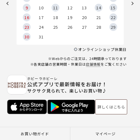
9
9
10
11
12
13
14
15
6
16
17
18
19
20
21
22
23
24
25
26
27
28
29
30
31
オンラインショップ休業日
※Webからのご注文は、24時間承っております
※各実店舗の営業時間・休業日は
店舗情報
をご覧ください
ホビーラホビーレ
公式アプリで最新情報をお届け！
サクサク見られて、楽しいお買い物♪
詳しくはこちら
お買い物ガイド
マイページ