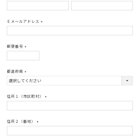
(必
須)
Ｅメールアドレス
(必
須)
郵便番号
(必
須)
都道府県
(必
須)
住所１（市区町村）
(必
須)
住所２（番地）
(必
須)