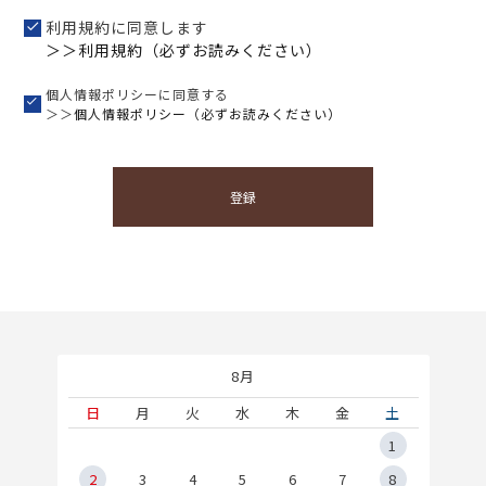
利用規約に同意します
＞＞利用規約（必ずお読みください）
個人情報ポリシーに同意する
＞＞
個人情報ポリシー（必ずお読みください）
登録
8月
土
日
月
火
水
木
金
土
5
1
2
2
3
4
5
6
7
8