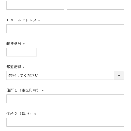
(必
須)
Ｅメールアドレス
(必
須)
郵便番号
(必
須)
都道府県
(必
須)
住所１（市区町村）
(必
須)
住所２（番地）
(必
須)