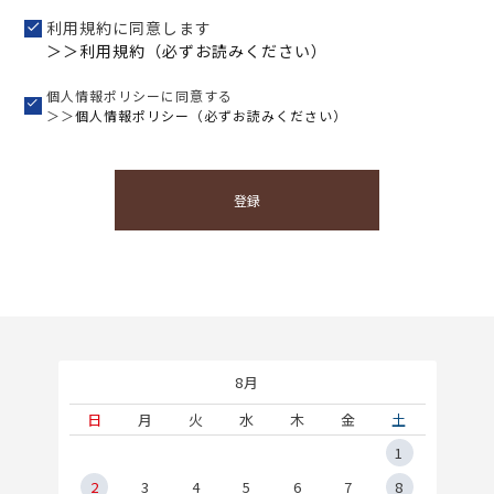
利用規約に同意します
＞＞利用規約（必ずお読みください）
個人情報ポリシーに同意する
＞＞
個人情報ポリシー（必ずお読みください）
登録
8月
土
日
月
火
水
木
金
土
5
1
2
2
3
4
5
6
7
8