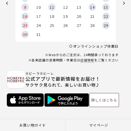
9
9
10
11
12
13
14
15
6
16
17
18
19
20
21
22
23
24
25
26
27
28
29
30
31
オンラインショップ休業日
※Webからのご注文は、24時間承っております
※各実店舗の営業時間・休業日は
店舗情報
をご覧ください
ホビーラホビーレ
公式アプリで最新情報をお届け！
サクサク見られて、楽しいお買い物♪
詳しくはこちら
お買い物ガイド
マイページ