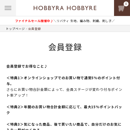
0
ファイナルセール開催中♪
＼リバティ 生地、編み物、刺繍、刺し子／
トップページ
会員登録
会員登録
会員登録でお得なこと♪
＜特典1＞オンラインショップでのお買い物で通常5％のポイント付
与。
さらにお買い物合計金額によって、会員ステージが変わり付与ポイン
ト率アップ！
＜特典2＞年間のお買い物合計金額に応じて、最大15％ポイントバッ
ク
＜特典3＞気になった商品、後で買いたい商品で、自分だけのお気に
入り一覧がつくれる