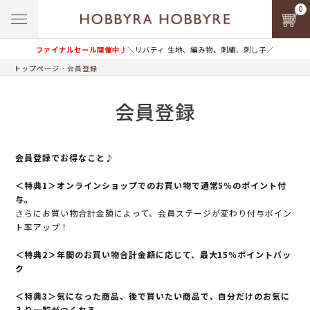
0
ファイナルセール開催中♪
＼リバティ 生地、編み物、刺繍、刺し子／
トップページ
会員登録
会員登録
会員登録でお得なこと♪
＜特典1＞オンラインショップでのお買い物で通常5％のポイント付
与。
さらにお買い物合計金額によって、会員ステージが変わり付与ポイン
ト率アップ！
＜特典2＞年間のお買い物合計金額に応じて、最大15％ポイントバッ
ク
＜特典3＞気になった商品、後で買いたい商品で、自分だけのお気に
入り一覧がつくれる