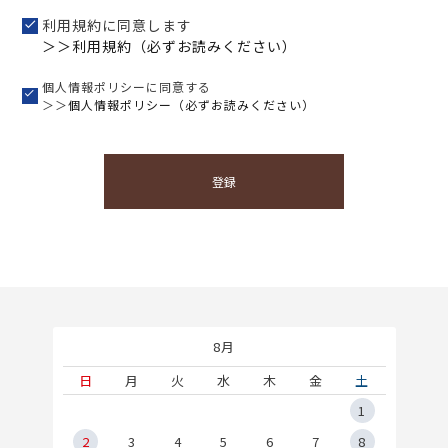
利用規約に同意します
＞＞利用規約（必ずお読みください）
個人情報ポリシーに同意する
＞＞
個人情報ポリシー（必ずお読みください）
登録
8月
土
日
月
火
水
木
金
土
5
1
2
2
3
4
5
6
7
8