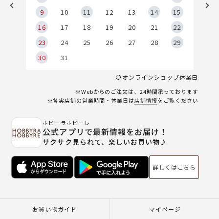
9
9
10
11
12
13
14
15
6
16
17
18
19
20
21
22
23
24
25
26
27
28
29
30
31
オンラインショップ休業日
※Webからのご注文は、24時間承っております
※各実店舗の営業時間・休業日は
店舗情報
をご覧ください
ホビーラホビーレ
公式アプリで最新情報をお届け！
サクサク見られて、楽しいお買い物♪
詳しくはこちら
お買い物ガイド
マイページ