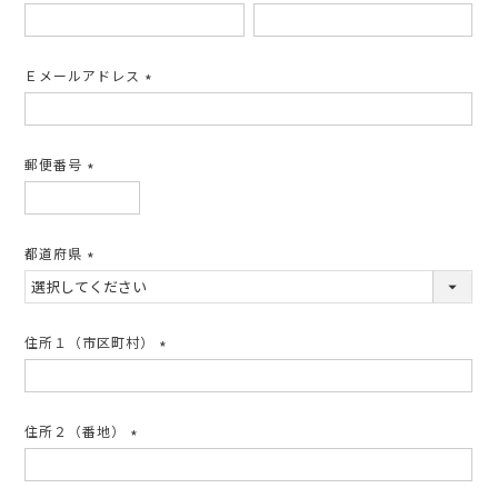
(必
須)
Ｅメールアドレス
(必
須)
郵便番号
(必
須)
都道府県
(必
須)
住所１（市区町村）
(必
須)
住所２（番地）
(必
須)