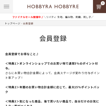
0
ファイナルセール開催中♪
＼リバティ 生地、編み物、刺繍、刺し子／
トップページ
会員登録
会員登録
会員登録でお得なこと♪
＜特典1＞オンラインショップでのお買い物で通常5％のポイント付
与。
さらにお買い物合計金額によって、会員ステージが変わり付与ポイン
ト率アップ！
＜特典2＞年間のお買い物合計金額に応じて、最大15％ポイントバッ
ク
＜特典3＞気になった商品、後で買いたい商品で、自分だけのお気に
入り一覧がつくれる