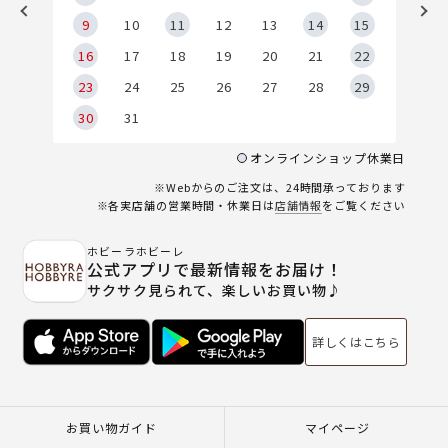
9
9
10
11
12
13
14
15
6
16
17
18
19
20
21
22
23
24
25
26
27
28
29
30
31
オンラインショップ休業日
※Webからのご注文は、24時間承っております
※各実店舗の営業時間・休業日は
店舗情報
をご覧ください
ホビーラホビーレ
公式アプリで最新情報をお届け！
サクサク見られて、楽しいお買い物♪
詳しくはこちら
お買い物ガイド
マイページ