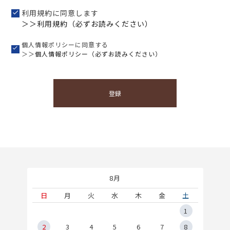
利用規約に同意します
＞＞利用規約（必ずお読みください）
個人情報ポリシーに同意する
＞＞
個人情報ポリシー（必ずお読みください）
登録
8月
土
日
月
火
水
木
金
土
5
1
2
2
3
4
5
6
7
8