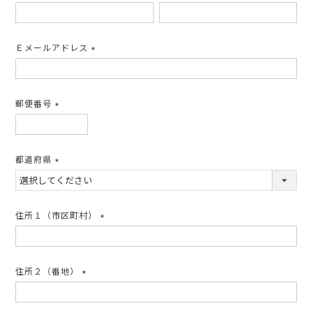
(必
須)
Ｅメールアドレス
(必
須)
郵便番号
(必
須)
都道府県
(必
須)
住所１（市区町村）
(必
須)
住所２（番地）
(必
須)