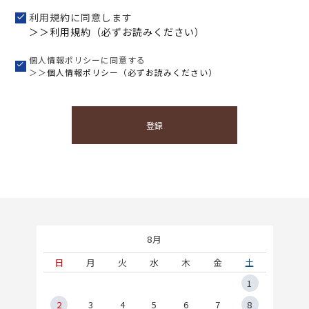
利用規約に同意します
＞＞利用規約（必ずお読みください）
個人情報ポリシーに同意する
＞＞
個人情報ポリシー（必ずお読みください）
登録
8月
土
日
月
火
水
木
金
土
5
1
2
2
3
4
5
6
7
8