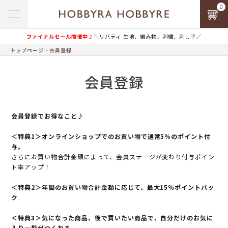
0
ファイナルセール開催中♪
＼リバティ 生地、編み物、刺繍、刺し子／
トップページ
会員登録
会員登録
会員登録でお得なこと♪
＜特典1＞オンラインショップでのお買い物で通常5％のポイント付
与。
さらにお買い物合計金額によって、会員ステージが変わり付与ポイン
ト率アップ！
＜特典2＞年間のお買い物合計金額に応じて、最大15％ポイントバッ
ク
＜特典3＞気になった商品、後で買いたい商品で、自分だけのお気に
入り一覧がつくれる