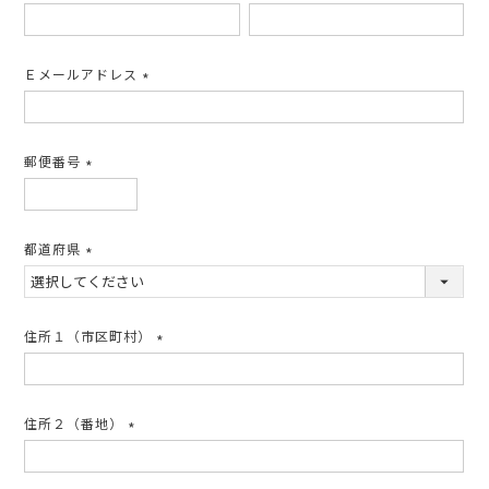
(必
須)
Ｅメールアドレス
(必
須)
郵便番号
(必
須)
都道府県
(必
須)
住所１（市区町村）
(必
須)
住所２（番地）
(必
須)