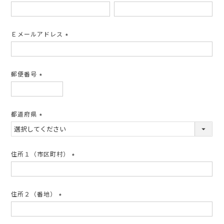
(必
須)
Ｅメールアドレス
(必
須)
郵便番号
(必
須)
都道府県
(必
須)
住所１（市区町村）
(必
須)
住所２（番地）
(必
須)