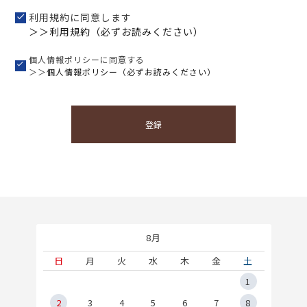
利用規約に同意します
＞＞利用規約（必ずお読みください）
個人情報ポリシーに同意する
＞＞
個人情報ポリシー（必ずお読みください）
登録
8月
土
日
月
火
水
木
金
土
5
1
2
2
3
4
5
6
7
8