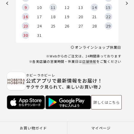
9
9
10
11
12
13
14
15
6
16
17
18
19
20
21
22
23
24
25
26
27
28
29
30
31
オンラインショップ休業日
※Webからのご注文は、24時間承っております
※各実店舗の営業時間・休業日は
店舗情報
をご覧ください
ホビーラホビーレ
公式アプリで最新情報をお届け！
サクサク見られて、楽しいお買い物♪
詳しくはこちら
お買い物ガイド
マイページ