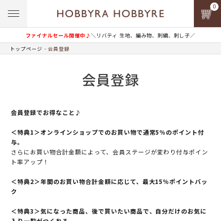
0
ファイナルセール開催中♪
＼リバティ 生地、編み物、刺繍、刺し子／
トップページ
会員登録
会員登録
会員登録でお得なこと♪
＜特典1＞オンラインショップでのお買い物で通常5％のポイント付
与。
さらにお買い物合計金額によって、会員ステージが変わり付与ポイン
ト率アップ！
＜特典2＞年間のお買い物合計金額に応じて、最大15％ポイントバッ
ク
＜特典3＞気になった商品、後で買いたい商品で、自分だけのお気に
入り一覧がつくれる