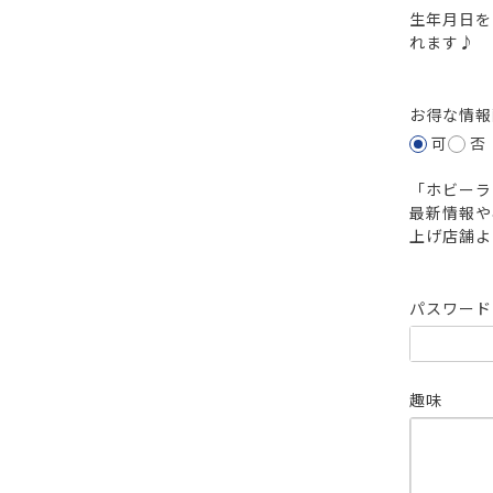
生年月日を
れます♪
お得な情
可
否
「ホビーラ
最新情報や
上げ店舗よ
パスワー
趣味