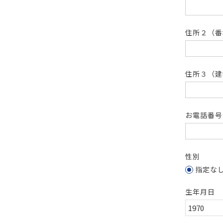
住所２（
住所３（建
お電話番
性別
指定な
生年月日