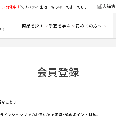
店舗情
ール開催中♪
＼リバティ 生地、編み物、刺繍、刺し子／
商品を探す
手芸を学ぶ
初めての方へ
料！
会員登録
得なこと♪
ンラインショップでのお買い物で通常5％のポイント付与。