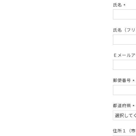
氏名
(必
須)
氏名（フ
Ｅメール
郵便番号
(
須
都道府県
(
須
住所１（