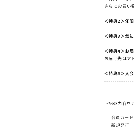
さらにお買い
＜特典2＞年
＜特典3＞気
＜特典4＞お
お届け先はア
＜特典5＞入
--------------
下記の内容を
会員カード
新規発行