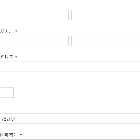
リガナ）
(必
須)
アドレス
(必
須)
必
)
必
)
市区町村）