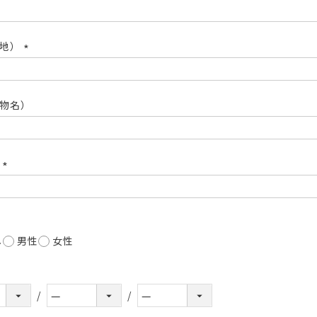
(必
須)
番地）
(必
須)
物名）
号
(必
須)
し
男性
女性