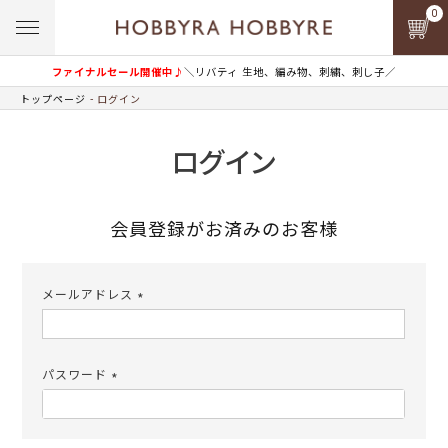
0
ファイナルセール開催中♪
＼リバティ 生地、編み物、刺繍、刺し子／
トップページ
ログイン
ログイン
会員登録がお済みのお客様
メールアドレス
(必
須)
パスワード
(必
須)