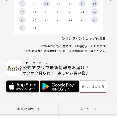
9
9
10
11
12
13
14
15
6
16
17
18
19
20
21
22
23
24
25
26
27
28
29
30
31
オンラインショップ休業日
※Webからのご注文は、24時間承っております
※各実店舗の営業時間・休業日は
店舗情報
をご覧ください
ホビーラホビーレ
公式アプリで最新情報をお届け！
サクサク見られて、楽しいお買い物♪
詳しくはこちら
お買い物ガイド
マイページ