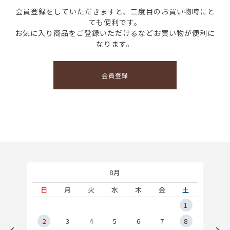
会員登録をしていただきますと、二度目のお買い物時にと
ても便利です。
お気に入り商品をご登録いただけるなどお買い物が便利に
なります。
会員登録
8月
土
日
月
火
水
木
金
土
5
1
2
2
3
4
5
6
7
8