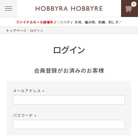
0
ファイナルセール開催中♪
＼リバティ 生地、編み物、刺繍、刺し子／
トップページ
ログイン
ログイン
会員登録がお済みのお客様
メールアドレス
(必
須)
パスワード
(必
須)