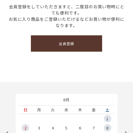
会員登録をしていただきますと、二度目のお買い物時にと
ても便利です。
お気に入り商品をご登録いただけるなどお買い物が便利に
なります。
会員登録
8月
土
日
月
火
水
木
金
土
5
1
2
2
3
4
5
6
7
8