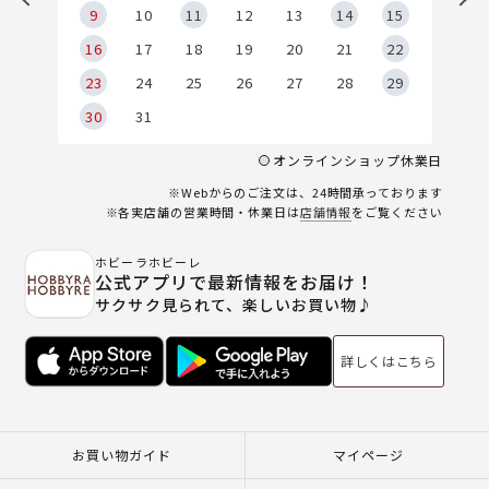
9
9
10
11
12
13
14
15
6
16
17
18
19
20
21
22
23
24
25
26
27
28
29
30
31
オンラインショップ休業日
※Webからのご注文は、24時間承っております
※各実店舗の営業時間・休業日は
店舗情報
をご覧ください
ホビーラホビーレ
公式アプリで最新情報をお届け！
サクサク見られて、楽しいお買い物♪
詳しくはこちら
お買い物ガイド
マイページ