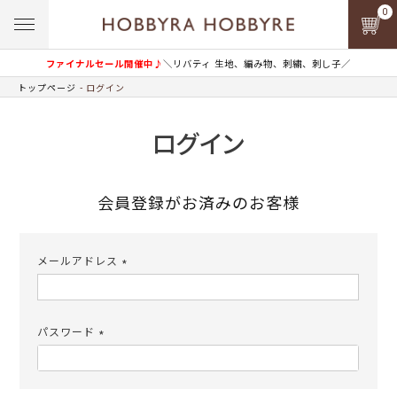
0
ファイナルセール開催中♪
＼リバティ 生地、編み物、刺繍、刺し子／
トップページ
ログイン
ログイン
会員登録がお済みのお客様
メールアドレス
(必
須)
パスワード
(必
須)