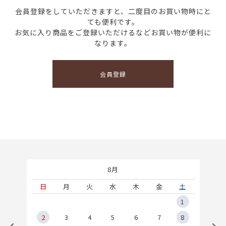
会員登録をしていただきますと、二度目のお買い物時にと
ても便利です。
お気に入り商品をご登録いただけるなどお買い物が便利に
なります。
会員登録
8月
土
日
月
火
水
木
金
土
5
1
2
2
3
4
5
6
7
8