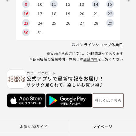
9
9
10
11
12
13
14
15
6
16
17
18
19
20
21
22
23
24
25
26
27
28
29
30
31
オンラインショップ休業日
※Webからのご注文は、24時間承っております
※各実店舗の営業時間・休業日は
店舗情報
をご覧ください
ホビーラホビーレ
公式アプリで最新情報をお届け！
サクサク見られて、楽しいお買い物♪
詳しくはこちら
お買い物ガイド
マイページ