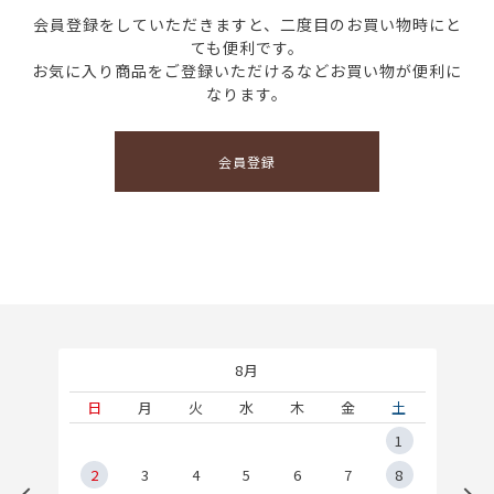
会員登録をしていただきますと、二度目のお買い物時にと
ても便利です。
お気に入り商品をご登録いただけるなどお買い物が便利に
なります。
会員登録
8月
土
日
月
火
水
木
金
土
5
1
2
2
3
4
5
6
7
8