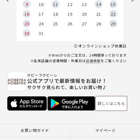
9
9
10
11
12
13
14
15
6
16
17
18
19
20
21
22
23
24
25
26
27
28
29
30
31
オンラインショップ休業日
※Webからのご注文は、24時間承っております
※各実店舗の営業時間・休業日は
店舗情報
をご覧ください
ホビーラホビーレ
公式アプリで最新情報をお届け！
サクサク見られて、楽しいお買い物♪
詳しくはこちら
お買い物ガイド
マイページ