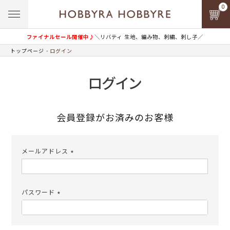
0
ファイナルセール開催中♪
＼リバティ 生地、編み物、刺繍、刺し子／
トップページ
ログイン
ログイン
会員登録がお済みのお客様
メールアドレス
(必
須)
パスワード
(必
須)