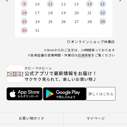
9
9
10
11
12
13
14
15
6
16
17
18
19
20
21
22
23
24
25
26
27
28
29
30
31
オンラインショップ休業日
※Webからのご注文は、24時間承っております
※各実店舗の営業時間・休業日は
店舗情報
をご覧ください
ホビーラホビーレ
公式アプリで最新情報をお届け！
サクサク見られて、楽しいお買い物♪
詳しくはこちら
お買い物ガイド
マイページ