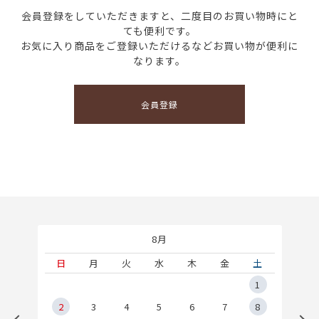
会員登録をしていただきますと、二度目のお買い物時にと
ても便利です。
お気に入り商品をご登録いただけるなどお買い物が便利に
なります。
会員登録
8月
土
日
月
火
水
木
金
土
5
1
2
2
3
4
5
6
7
8