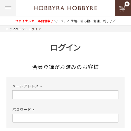
0
ファイナルセール開催中♪
＼リバティ 生地、編み物、刺繍、刺し子／
トップページ
ログイン
ログイン
会員登録がお済みのお客様
メールアドレス
(必
須)
パスワード
(必
須)