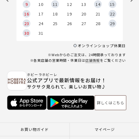
9
9
10
11
12
13
14
15
6
16
17
18
19
20
21
22
23
24
25
26
27
28
29
30
31
オンラインショップ休業日
※Webからのご注文は、24時間承っております
※各実店舗の営業時間・休業日は
店舗情報
をご覧ください
ホビーラホビーレ
公式アプリで最新情報をお届け！
サクサク見られて、楽しいお買い物♪
詳しくはこちら
お買い物ガイド
マイページ