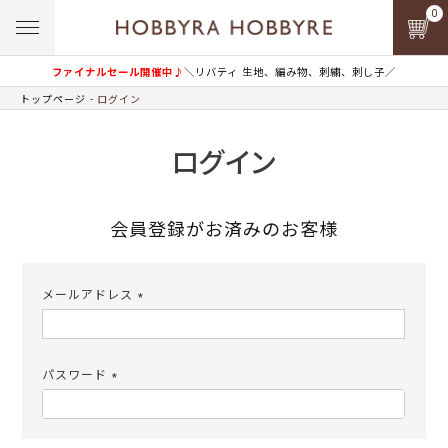
0
ファイナルセール開催中♪
＼リバティ 生地、編み物、刺繍、刺し子／
トップページ
ログイン
ログイン
会員登録がお済みのお客様
メールアドレス
(必
須)
パスワード
(必
須)