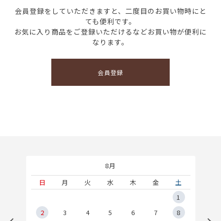
会員登録をしていただきますと、二度目のお買い物時にと
ても便利です。
お気に入り商品をご登録いただけるなどお買い物が便利に
なります。
会員登録
8月
土
日
月
火
水
木
金
土
5
1
2
2
3
4
5
6
7
8