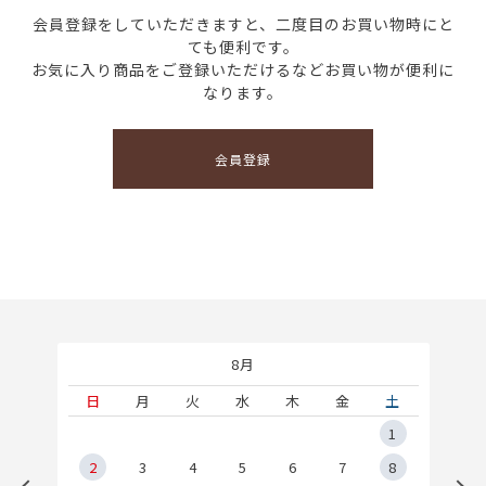
会員登録をしていただきますと、二度目のお買い物時にと
ても便利です。
お気に入り商品をご登録いただけるなどお買い物が便利に
なります。
会員登録
8月
土
日
月
火
水
木
金
土
5
1
2
2
3
4
5
6
7
8