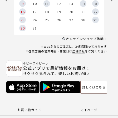
9
9
10
11
12
13
14
15
6
16
17
18
19
20
21
22
23
24
25
26
27
28
29
30
31
オンラインショップ休業日
※Webからのご注文は、24時間承っております
※各実店舗の営業時間・休業日は
店舗情報
をご覧ください
ホビーラホビーレ
公式アプリで最新情報をお届け！
サクサク見られて、楽しいお買い物♪
詳しくはこちら
お買い物ガイド
マイページ