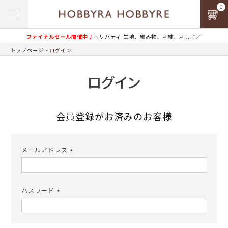
0
ファイナルセール開催中♪
＼リバティ 生地、編み物、刺繍、刺し子／
トップページ
ログイン
ログイン
会員登録がお済みのお客様
メールアドレス
(必
須)
パスワード
(必
須)