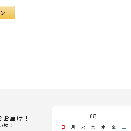
8月
をお届け！
い物♪
日
月
火
水
木
金
土