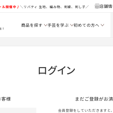
店舗情
ール開催中♪
＼リバティ 生地、編み物、刺繍、刺し子／
商品を探す
手芸を学ぶ
初めての方へ
料！
ログイン
お客様
まだご登録がお
会員登録をしていただきますと