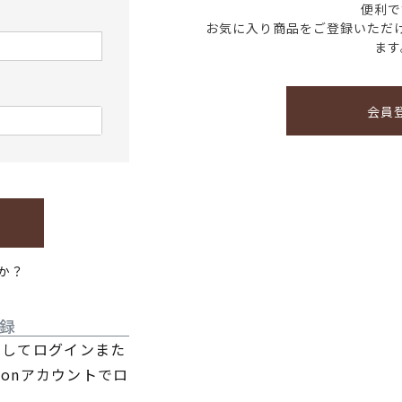
便利で
お気に入り商品をご登録いただ
ます
会員
か？
録
利用してログインまた
zonアカウントでロ
。