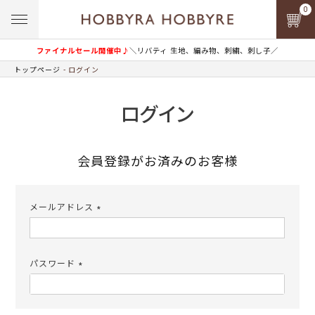
0
ファイナルセール開催中♪
＼リバティ 生地、編み物、刺繍、刺し子／
トップページ
ログイン
ログイン
会員登録がお済みのお客様
メールアドレス
(必
須)
パスワード
(必
須)