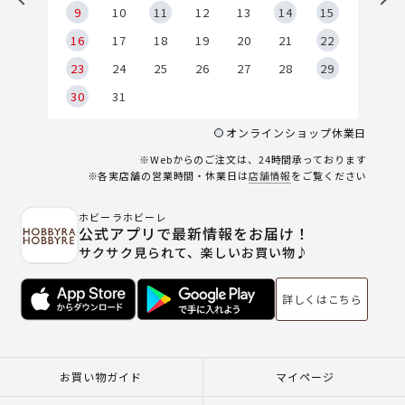
9
9
10
11
12
13
14
15
6
16
17
18
19
20
21
22
23
24
25
26
27
28
29
30
31
オンラインショップ休業日
※Webからのご注文は、24時間承っております
※各実店舗の営業時間・休業日は
店舗情報
をご覧ください
ホビーラホビーレ
公式アプリで最新情報をお届け！
サクサク見られて、楽しいお買い物♪
詳しくはこちら
お買い物ガイド
マイページ