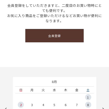
会員登録をしていただきますと、二度目のお買い物時にと
ても便利です。
お気に入り商品をご登録いただけるなどお買い物が便利に
なります。
会員登録
8月
土
日
月
火
水
木
金
土
5
1
2
2
3
4
5
6
7
8