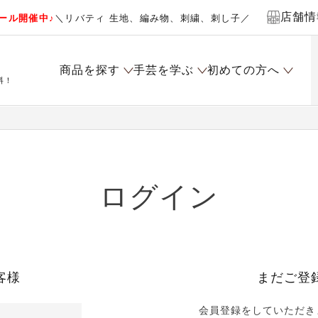
店舗情
ール開催中♪
＼リバティ 生地、編み物、刺繍、刺し子／
商品を探す
手芸を学ぶ
初めての方へ
料！
ログイン
客様
まだご登
会員登録をしていただき