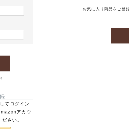
お気に入り商品をご登
？
録
利用してログイン
azonアカウ
ください。