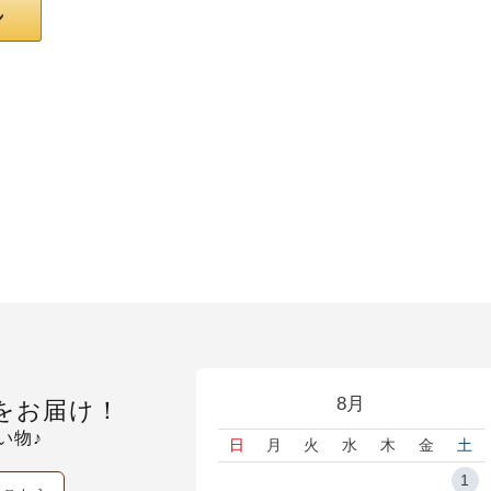
8月
をお届け！
い物♪
日
月
火
水
木
金
土
1