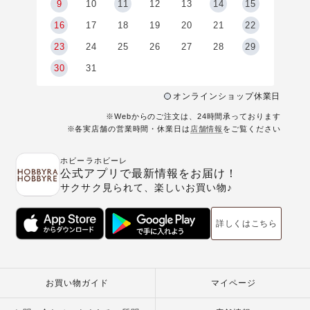
9
9
10
11
12
13
14
15
6
16
17
18
19
20
21
22
23
24
25
26
27
28
29
30
31
オンラインショップ休業日
※Webからのご注文は、24時間承っております
※各実店舗の営業時間・休業日は
店舗情報
をご覧ください
ホビーラホビーレ
公式アプリで最新情報をお届け！
サクサク見られて、楽しいお買い物♪
詳しくはこちら
お買い物ガイド
マイページ