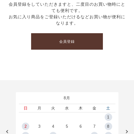
会員登録をしていただきますと、二度目のお買い物時にと
ても便利です。
お気に入り商品をご登録いただけるなどお買い物が便利に
なります。
会員登録
8月
土
日
月
火
水
木
金
土
5
1
2
2
3
4
5
6
7
8