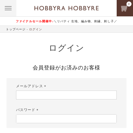
0
ファイナルセール開催中♪
＼リバティ 生地、編み物、刺繍、刺し子／
トップページ
ログイン
ログイン
会員登録がお済みのお客様
メールアドレス
(必
須)
パスワード
(必
須)