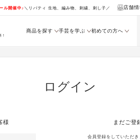
店舗情
ール開催中♪
＼リバティ 生地、編み物、刺繍、刺し子／
商品を探す
手芸を学ぶ
初めての方へ
料！
ログイン
客様
まだご登
会員登録をしていただき