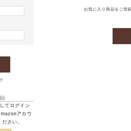
お気に入り商品をご登
？
録
利用してログイン
azonアカウ
ください。