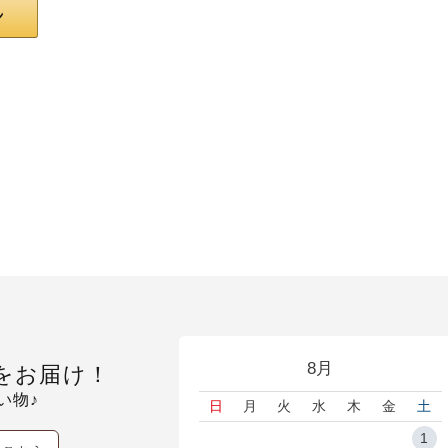
8月
をお届け！
い物♪
日
月
火
水
木
金
土
1