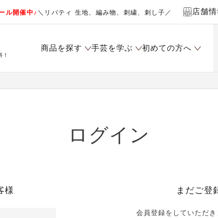
店舗情
ール開催中♪
＼リバティ 生地、編み物、刺繍、刺し子／
商品を探す
手芸を学ぶ
初めての方へ
料！
ログイン
客様
まだご登
会員登録をしていただき