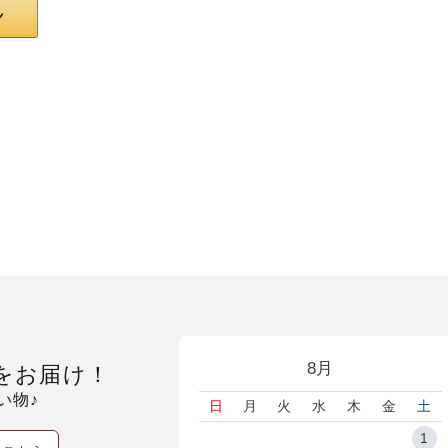
8月
をお届け！
い物♪
日
月
火
水
木
金
土
1