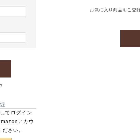
お気に入り商品をご登
？
録
利用してログイン
azonアカウ
ください。