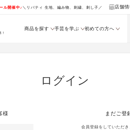
店舗情
ール開催中♪
＼リバティ 生地、編み物、刺繍、刺し子／
商品を探す
手芸を学ぶ
初めての方へ
料！
ログイン
客様
まだご登
会員登録をしていただき