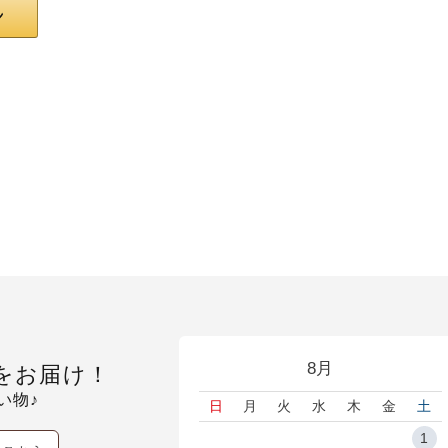
8月
をお届け！
い物♪
日
月
火
水
木
金
土
1