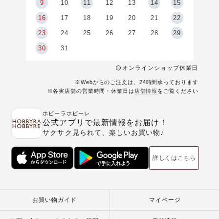
9
9
10
11
12
13
14
15
6
16
17
18
19
20
21
22
23
24
25
26
27
28
29
30
31
オンラインショップ休業日
※Webからのご注文は、24時間承っております
※各実店舗の営業時間・休業日は
店舗情報
をご覧ください
ホビーラホビーレ
公式アプリで最新情報をお届け！
サクサク見られて、楽しいお買い物♪
詳しくはこちら
お買い物ガイド
マイページ