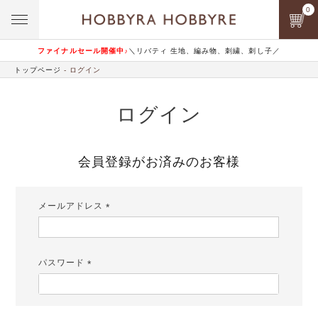
0
ファイナルセール開催中♪
＼リバティ 生地、編み物、刺繍、刺し子／
トップページ
ログイン
ログイン
会員登録がお済みのお客様
メールアドレス
(必
須)
パスワード
(必
須)