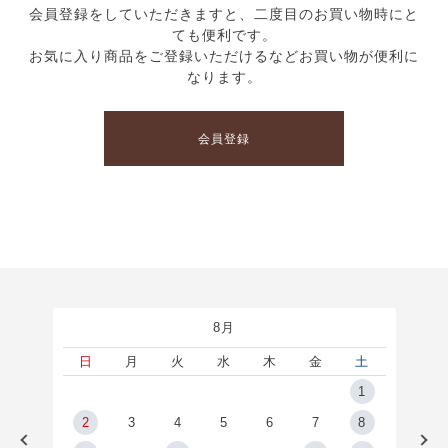
会員登録をしていただきますと、二度目のお買い物時にと
ても便利です。
お気に入り商品をご登録いただけるなどお買い物が便利に
なります。
会員登録
8月
土
日
月
火
水
木
金
土
5
1
2
2
3
4
5
6
7
8