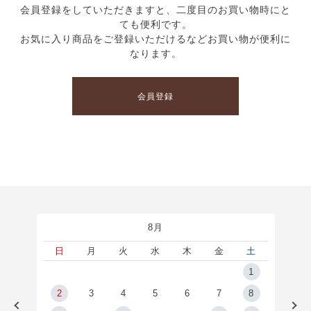
会員登録をしていただきますと、二度目のお買い物時にと
ても便利です。
お気に入り商品をご登録いただけるなどお買い物が便利に
なります。
会員登録
8月
土
日
月
火
水
木
金
土
5
1
2
2
3
4
5
6
7
8