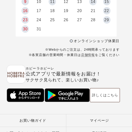
9
9
10
11
12
13
14
15
6
16
17
18
19
20
21
22
23
24
25
26
27
28
29
30
31
オンラインショップ休業日
※Webからのご注文は、24時間承っております
※各実店舗の営業時間・休業日は
店舗情報
をご覧ください
ホビーラホビーレ
公式アプリで最新情報をお届け！
サクサク見られて、楽しいお買い物♪
詳しくはこちら
お買い物ガイド
マイページ