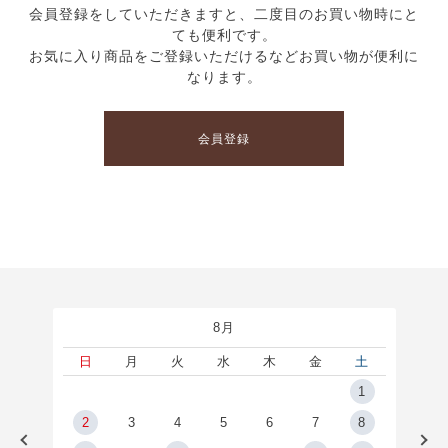
会員登録をしていただきますと、二度目のお買い物時にと
ても便利です。
お気に入り商品をご登録いただけるなどお買い物が便利に
なります。
会員登録
8月
土
日
月
火
水
木
金
土
5
1
2
2
3
4
5
6
7
8