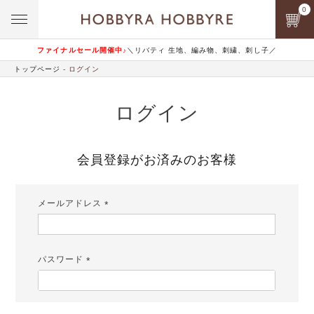
0
ファイナルセール開催中♪
＼リバティ 生地、編み物、刺繍、刺し子／
トップページ
ログイン
ログイン
会員登録がお済みのお客様
メールアドレス
(必
須)
パスワード
(必
須)