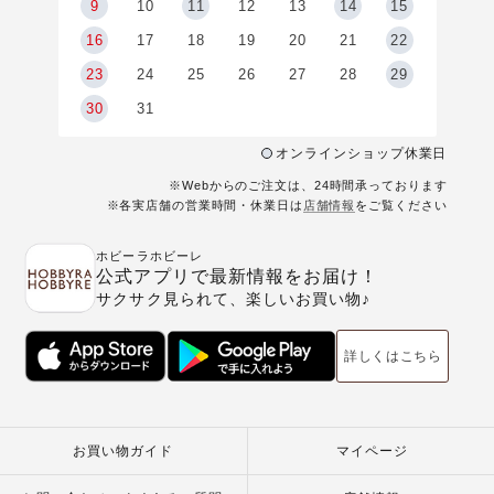
9
9
10
11
12
13
14
15
6
16
17
18
19
20
21
22
23
24
25
26
27
28
29
30
31
オンラインショップ休業日
※Webからのご注文は、24時間承っております
※各実店舗の営業時間・休業日は
店舗情報
をご覧ください
ホビーラホビーレ
公式アプリで最新情報をお届け！
サクサク見られて、楽しいお買い物♪
詳しくはこちら
お買い物ガイド
マイページ