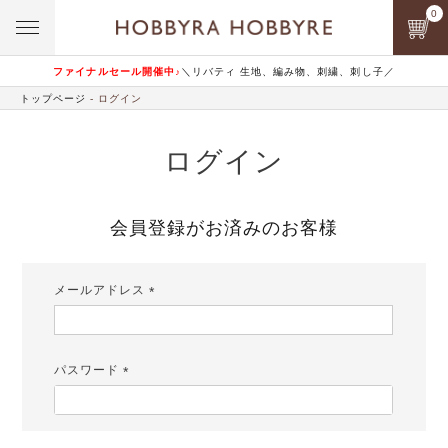
0
ファイナルセール開催中♪
＼リバティ 生地、編み物、刺繍、刺し子／
トップページ
ログイン
ログイン
会員登録がお済みのお客様
メールアドレス
(必
須)
パスワード
(必
須)