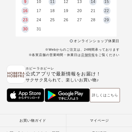
9
9
10
11
12
13
14
15
6
16
17
18
19
20
21
22
23
24
25
26
27
28
29
30
31
オンラインショップ休業日
※Webからのご注文は、24時間承っております
※各実店舗の営業時間・休業日は
店舗情報
をご覧ください
ホビーラホビーレ
公式アプリで最新情報をお届け！
サクサク見られて、楽しいお買い物♪
詳しくはこちら
お買い物ガイド
マイページ