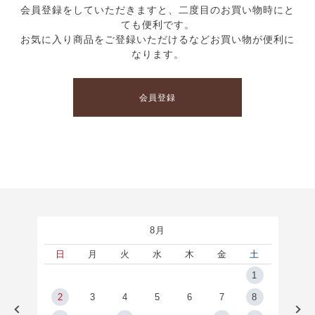
会員登録をしていただきますと、二度目のお買い物時にと
ても便利です。
お気に入り商品をご登録いただけるなどお買い物が便利に
なります。
会員登録
8月
土
日
月
火
水
木
金
土
5
1
2
2
3
4
5
6
7
8