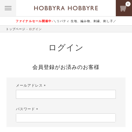
0
ファイナルセール開催中♪
＼リバティ 生地、編み物、刺繍、刺し子／
トップページ
ログイン
ログイン
会員登録がお済みのお客様
メールアドレス
(必
須)
パスワード
(必
須)