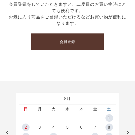
会員登録をしていただきますと、二度目のお買い物時にと
ても便利です。
お気に入り商品をご登録いただけるなどお買い物が便利に
なります。
会員登録
8月
土
日
月
火
水
木
金
土
5
1
2
2
3
4
5
6
7
8