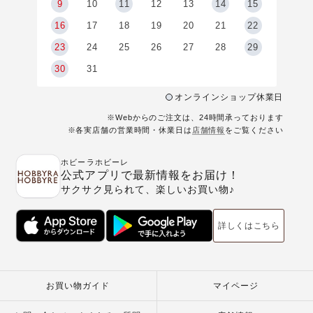
9
9
10
11
12
13
14
15
6
16
17
18
19
20
21
22
23
24
25
26
27
28
29
30
31
オンラインショップ休業日
※Webからのご注文は、24時間承っております
※各実店舗の営業時間・休業日は
店舗情報
をご覧ください
ホビーラホビーレ
公式アプリで最新情報をお届け！
サクサク見られて、楽しいお買い物♪
詳しくはこちら
お買い物ガイド
マイページ