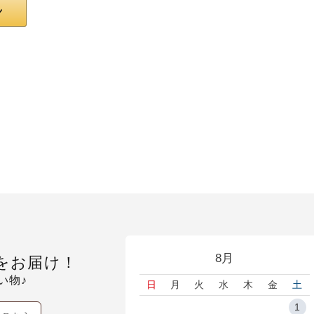
8月
をお届け！
い物♪
日
月
火
水
木
金
土
1