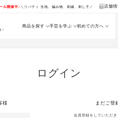
店舗情
ール開催中♪
＼リバティ 生地、編み物、刺繍、刺し子／
商品を探す
手芸を学ぶ
初めての方へ
料！
ログイン
客様
まだご登
会員登録をしていただき