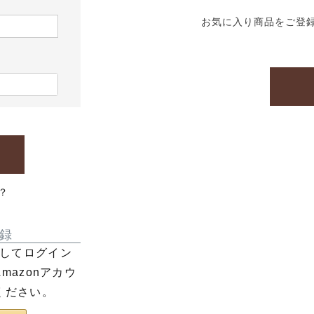
お気に入り商品をご登
？
録
利用してログイン
azonアカウ
ください。