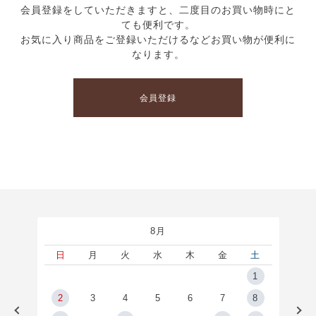
会員登録をしていただきますと、二度目のお買い物時にと
ても便利です。
お気に入り商品をご登録いただけるなどお買い物が便利に
なります。
会員登録
8月
土
日
月
火
水
木
金
土
5
1
2
2
3
4
5
6
7
8