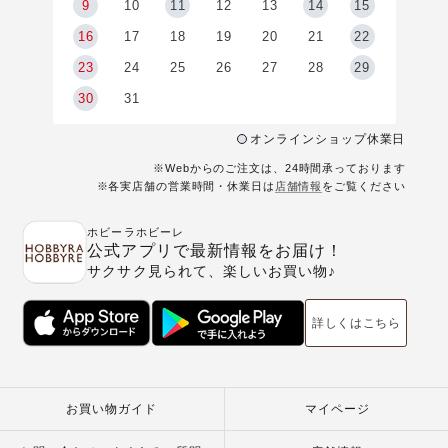
9
9
10
11
12
13
14
15
6
16
17
18
19
20
21
22
23
24
25
26
27
28
29
30
31
オンラインショップ休業日
※Webからのご注文は、24時間承っております
※各実店舗の営業時間・休業日は
店舗情報
をご覧ください
ホビーラホビーレ
公式アプリで最新情報をお届け！
サクサク見られて、楽しいお買い物♪
詳しくはこちら
お買い物ガイド
マイページ