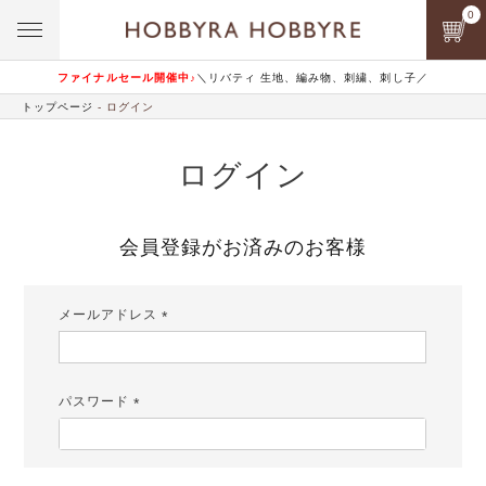
0
ファイナルセール開催中♪
＼リバティ 生地、編み物、刺繍、刺し子／
トップページ
ログイン
ログイン
会員登録がお済みのお客様
メールアドレス
(必
須)
パスワード
(必
須)