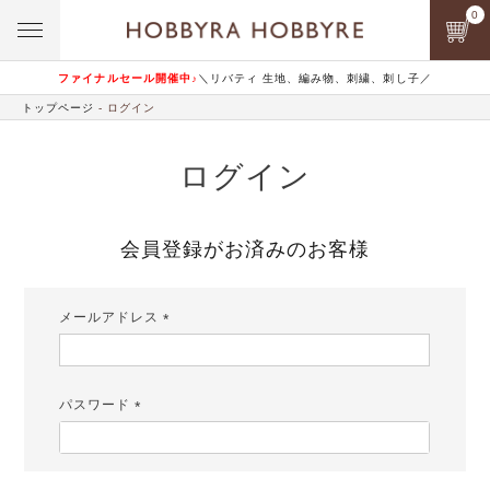
0
ファイナルセール開催中♪
＼リバティ 生地、編み物、刺繍、刺し子／
トップページ
ログイン
ログイン
会員登録がお済みのお客様
メールアドレス
(必
須)
パスワード
(必
須)