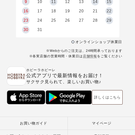
9
9
10
11
12
13
14
15
6
16
17
18
19
20
21
22
23
24
25
26
27
28
29
30
31
オンラインショップ休業日
※Webからのご注文は、24時間承っております
※各実店舗の営業時間・休業日は
店舗情報
をご覧ください
ホビーラホビーレ
公式アプリで最新情報をお届け！
サクサク見られて、楽しいお買い物♪
詳しくはこちら
お買い物ガイド
マイページ