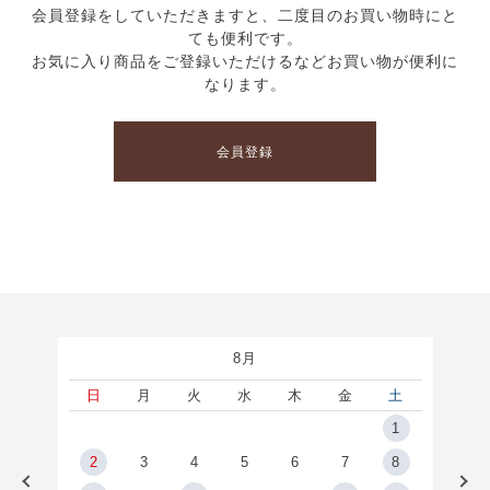
会員登録をしていただきますと、二度目のお買い物時にと
ても便利です。
お気に入り商品をご登録いただけるなどお買い物が便利に
なります。
会員登録
8月
土
日
月
火
水
木
金
土
5
1
2
2
3
4
5
6
7
8