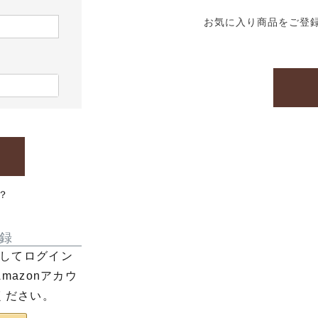
お気に入り商品をご登
？
録
利用してログイン
azonアカウ
ください。