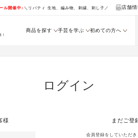
店舗情
ール開催中♪
＼リバティ 生地、編み物、刺繍、刺し子／
商品を探す
手芸を学ぶ
初めての方へ
料！
ログイン
客様
まだご登
会員登録をしていただき