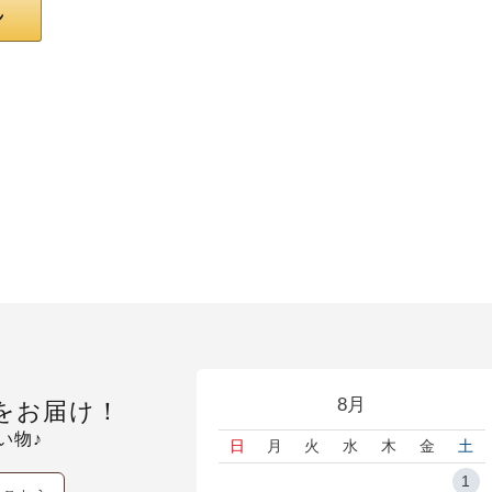
8月
をお届け！
い物♪
日
月
火
水
木
金
土
1