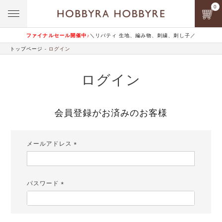
0
ファイナルセール開催中♪
＼リバティ 生地、編み物、刺繍、刺し子／
トップページ
ログイン
ログイン
会員登録がお済みのお客様
メールアドレス
(必
須)
パスワード
(必
須)