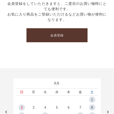
会員登録をしていただきますと、二度目のお買い物時にと
ても便利です。
お気に入り商品をご登録いただけるなどお買い物が便利に
なります。
会員登録
8月
土
日
月
火
水
木
金
土
5
1
2
2
3
4
5
6
7
8