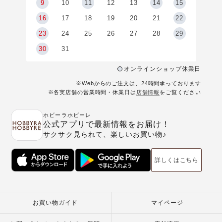
9
9
10
11
12
13
14
15
6
16
17
18
19
20
21
22
23
24
25
26
27
28
29
30
31
オンラインショップ休業日
※Webからのご注文は、24時間承っております
※各実店舗の営業時間・休業日は
店舗情報
をご覧ください
ホビーラホビーレ
公式アプリで最新情報をお届け！
サクサク見られて、楽しいお買い物♪
詳しくはこちら
お買い物ガイド
マイページ