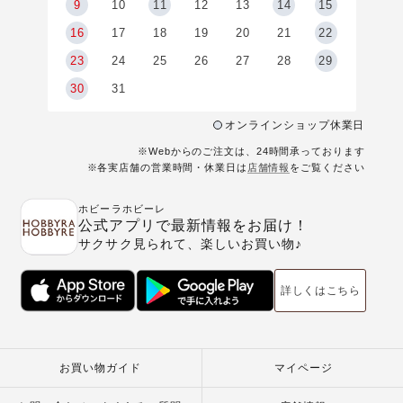
9
9
10
11
12
13
14
15
6
16
17
18
19
20
21
22
23
24
25
26
27
28
29
30
31
オンラインショップ休業日
※Webからのご注文は、24時間承っております
※各実店舗の営業時間・休業日は
店舗情報
をご覧ください
ホビーラホビーレ
公式アプリで最新情報をお届け！
サクサク見られて、楽しいお買い物♪
詳しくはこちら
お買い物ガイド
マイページ