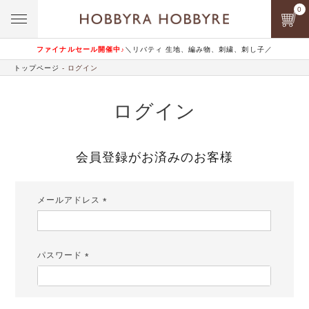
0
ファイナルセール開催中♪
＼リバティ 生地、編み物、刺繍、刺し子／
トップページ
ログイン
ログイン
会員登録がお済みのお客様
メールアドレス
(必
須)
パスワード
(必
須)