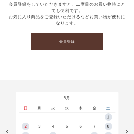
会員登録をしていただきますと、二度目のお買い物時にと
ても便利です。
お気に入り商品をご登録いただけるなどお買い物が便利に
なります。
会員登録
8月
土
日
月
火
水
木
金
土
5
1
2
2
3
4
5
6
7
8