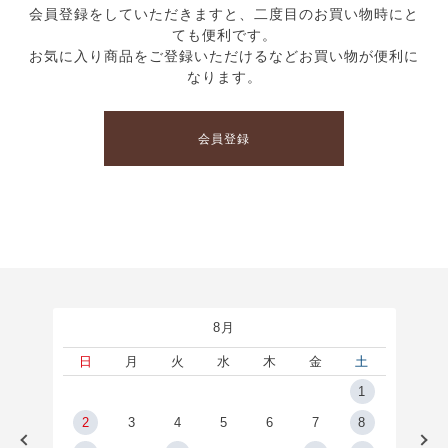
会員登録をしていただきますと、二度目のお買い物時にと
ても便利です。
お気に入り商品をご登録いただけるなどお買い物が便利に
なります。
会員登録
8月
土
日
月
火
水
木
金
土
5
1
2
2
3
4
5
6
7
8