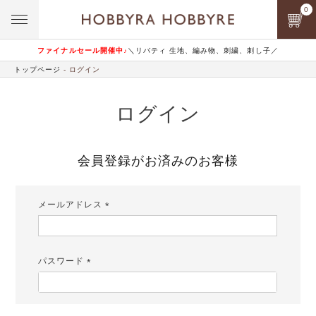
0
ファイナルセール開催中♪
＼リバティ 生地、編み物、刺繍、刺し子／
トップページ
ログイン
ログイン
会員登録がお済みのお客様
メールアドレス
(必
須)
パスワード
(必
須)