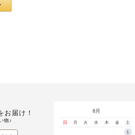
8月
をお届け！
い物♪
日
月
火
水
木
金
土
1