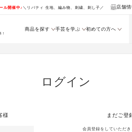
店舗情
ール開催中♪
＼リバティ 生地、編み物、刺繍、刺し子／
商品を探す
手芸を学ぶ
初めての方へ
料！
ログイン
客様
まだご登
会員登録をしていただき