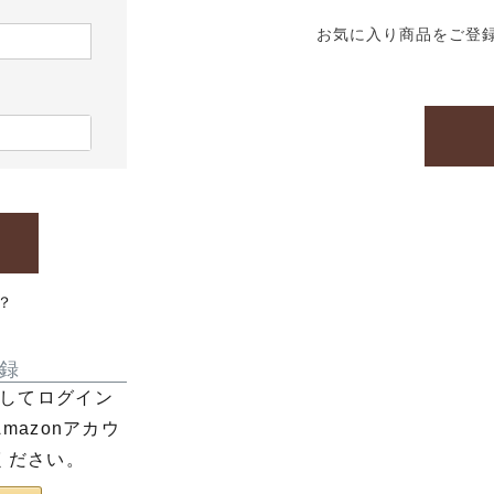
お気に入り商品をご登
？
録
利用してログイン
azonアカウ
ください。