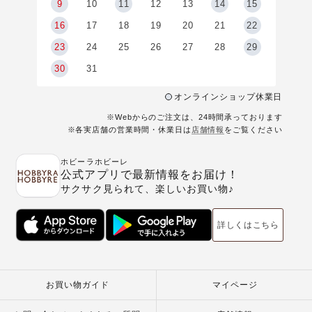
9
9
10
11
12
13
14
15
6
16
17
18
19
20
21
22
23
24
25
26
27
28
29
30
31
オンラインショップ休業日
※Webからのご注文は、24時間承っております
※各実店舗の営業時間・休業日は
店舗情報
をご覧ください
ホビーラホビーレ
公式アプリで最新情報をお届け！
サクサク見られて、楽しいお買い物♪
詳しくはこちら
お買い物ガイド
マイページ