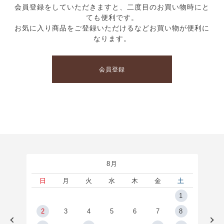
会員登録をしていただきますと、二度目のお買い物時にと
ても便利です。
お気に入り商品をご登録いただけるなどお買い物が便利に
なります。
会員登録
8月
土
日
月
火
水
木
金
土
5
1
2
2
3
4
5
6
7
8