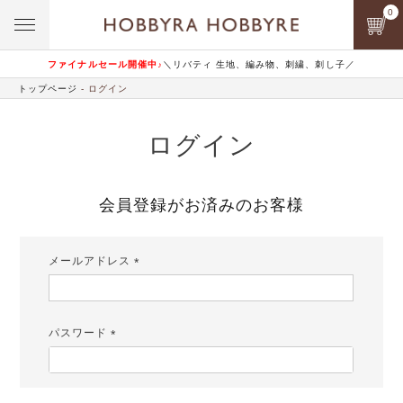
0
ファイナルセール開催中♪
＼リバティ 生地、編み物、刺繍、刺し子／
トップページ
ログイン
ログイン
会員登録がお済みのお客様
メールアドレス
(必
須)
パスワード
(必
須)