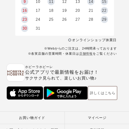
9
9
10
11
12
13
14
15
6
16
17
18
19
20
21
22
23
24
25
26
27
28
29
30
31
オンラインショップ休業日
※Webからのご注文は、24時間承っております
※各実店舗の営業時間・休業日は
店舗情報
をご覧ください
ホビーラホビーレ
公式アプリで最新情報をお届け！
サクサク見られて、楽しいお買い物♪
詳しくはこちら
お買い物ガイド
マイページ