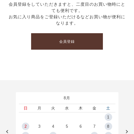
会員登録をしていただきますと、二度目のお買い物時にと
ても便利です。
お気に入り商品をご登録いただけるなどお買い物が便利に
なります。
会員登録
8月
土
日
月
火
水
木
金
土
5
1
2
2
3
4
5
6
7
8