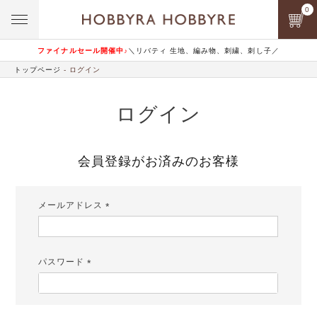
0
ファイナルセール開催中♪
＼リバティ 生地、編み物、刺繍、刺し子／
トップページ
ログイン
ログイン
会員登録がお済みのお客様
メールアドレス
(必
須)
パスワード
(必
須)