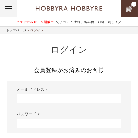
0
ファイナルセール開催中♪
＼リバティ 生地、編み物、刺繍、刺し子／
トップページ
ログイン
ログイン
会員登録がお済みのお客様
メールアドレス
(必
須)
パスワード
(必
須)