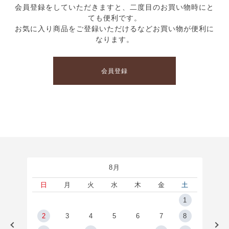
会員登録をしていただきますと、二度目のお買い物時にと
ても便利です。
お気に入り商品をご登録いただけるなどお買い物が便利に
なります。
会員登録
8月
土
日
月
火
水
木
金
土
5
1
2
2
3
4
5
6
7
8