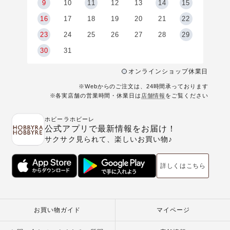
9
9
10
11
12
13
14
15
6
16
17
18
19
20
21
22
23
24
25
26
27
28
29
30
31
オンラインショップ休業日
※Webからのご注文は、24時間承っております
※各実店舗の営業時間・休業日は
店舗情報
をご覧ください
ホビーラホビーレ
公式アプリで最新情報をお届け！
サクサク見られて、楽しいお買い物♪
詳しくはこちら
お買い物ガイド
マイページ